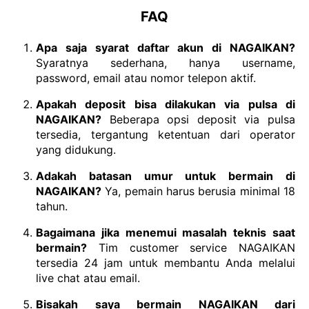
FAQ
Apa saja syarat daftar akun di NAGAIKAN?
Syaratnya sederhana, hanya username,
password, email atau nomor telepon aktif.
Apakah deposit bisa dilakukan via pulsa di
NAGAIKAN?
Beberapa opsi deposit via pulsa
tersedia, tergantung ketentuan dari operator
yang didukung.
Adakah batasan umur untuk bermain di
NAGAIKAN?
Ya, pemain harus berusia minimal 18
tahun.
Bagaimana jika menemui masalah teknis saat
bermain?
Tim customer service NAGAIKAN
tersedia 24 jam untuk membantu Anda melalui
live chat atau email.
Bisakah saya bermain NAGAIKAN dari