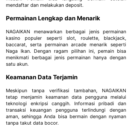
mendaftar dan melakukan deposit.
Permainan Lengkap dan Menarik
NAGAIKAN menawarkan berbagai jenis permainan
kasino populer seperti slot, roulette, blackjack,
baccarat, serta permainan arcade menarik seperti
Naga Ikan. Dengan ragam pilihan ini, pemain bisa
menikmati berbagai jenis permainan hanya dengan
satu akun.
Keamanan Data Terjamin
Meskipun tanpa verifikasi tambahan, NAGAIKAN
tetap menjamin keamanan data pengguna melalui
teknologi enkripsi canggih. Informasi pribadi dan
transaksi keuangan pengguna terlindungi dengan
aman, sehingga Anda bisa bermain dengan nyaman
tanpa takut data bocor.