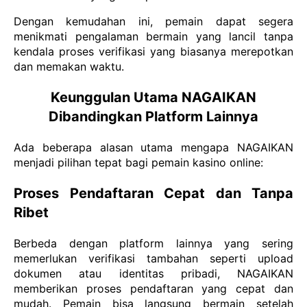
Dengan kemudahan ini, pemain dapat segera
menikmati pengalaman bermain yang lancil tanpa
kendala proses verifikasi yang biasanya merepotkan
dan memakan waktu.
Keunggulan Utama NAGAIKAN
Dibandingkan Platform Lainnya
Ada beberapa alasan utama mengapa NAGAIKAN
menjadi pilihan tepat bagi pemain kasino online:
Proses Pendaftaran Cepat dan Tanpa
Ribet
Berbeda dengan platform lainnya yang sering
memerlukan verifikasi tambahan seperti upload
dokumen atau identitas pribadi, NAGAIKAN
memberikan proses pendaftaran yang cepat dan
mudah. Pemain bisa langsung bermain setelah