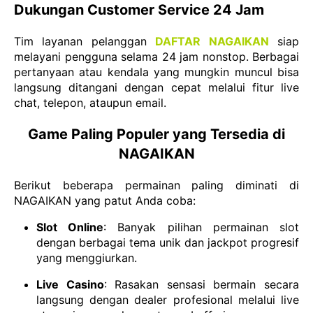
Dukungan Customer Service 24 Jam
Tim layanan pelanggan
DAFTAR NAGAIKAN
siap
melayani pengguna selama 24 jam nonstop. Berbagai
pertanyaan atau kendala yang mungkin muncul bisa
langsung ditangani dengan cepat melalui fitur live
chat, telepon, ataupun email.
Game Paling Populer yang Tersedia di
NAGAIKAN
Berikut beberapa permainan paling diminati di
NAGAIKAN yang patut Anda coba:
Slot Online
: Banyak pilihan permainan slot
dengan berbagai tema unik dan jackpot progresif
yang menggiurkan.
Live Casino
: Rasakan sensasi bermain secara
langsung dengan dealer profesional melalui live