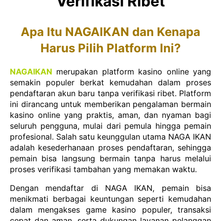
Verifikasi Ribet
Apa Itu NAGAIKAN dan Kenapa
Harus Pilih Platform Ini?
NAGAIKAN
merupakan platform kasino online yang
semakin populer berkat kemudahan dalam proses
pendaftaran akun baru tanpa verifikasi ribet. Platform
ini dirancang untuk memberikan pengalaman bermain
kasino online yang praktis, aman, dan nyaman bagi
seluruh pengguna, mulai dari pemula hingga pemain
profesional. Salah satu keunggulan utama NAGA IKAN
adalah kesederhanaan proses pendaftaran, sehingga
pemain bisa langsung bermain tanpa harus melalui
proses verifikasi tambahan yang memakan waktu.
Dengan mendaftar di NAGA IKAN, pemain bisa
menikmati berbagai keuntungan seperti kemudahan
dalam mengakses game kasino populer, transaksi
cepat dan aman, serta dukungan layanan pelanggan