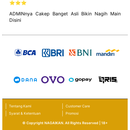
⭐⭐⭐
ADMINnya Cakep Banget Asli Bikin Nagih Main
Disini
Tentang Kami
Customer Care
Syarat & Ketentuan
Promosi
© Copyright NAGAIKAN. All Rights Reserved | 18+