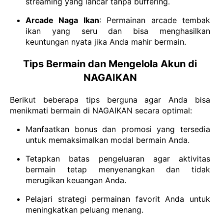
streaming yang lancar tanpa buffering.
Arcade Naga Ikan
: Permainan arcade tembak
ikan yang seru dan bisa menghasilkan
keuntungan nyata jika Anda mahir bermain.
Tips Bermain dan Mengelola Akun di
NAGAIKAN
Berikut beberapa tips berguna agar Anda bisa
menikmati bermain di NAGAIKAN secara optimal:
Manfaatkan bonus dan promosi yang tersedia
untuk memaksimalkan modal bermain Anda.
Tetapkan batas pengeluaran agar aktivitas
bermain tetap menyenangkan dan tidak
merugikan keuangan Anda.
Pelajari strategi permainan favorit Anda untuk
meningkatkan peluang menang.